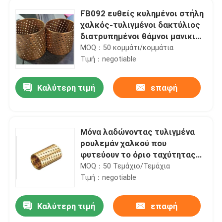
FB092 ευθείς κυλημένοι στήλη
χαλκός-τυλιγμένοι δακτύλιος
διατρυπημένοι θάμνοι μανικιών
χαλκού γλιστρώντας
MOQ：50 κομμάτι/κομμάτια
Τιμή：negotiable
Καλύτερη τιμή
επαφή
Μόνα λαδώνοντας τυλιγμένα
ρουλεμάν χαλκού που
φυτεύουν το όριο ταχύτητας
1.0m/S με θάμνους
MOQ：50 Τεμάχιο/Τεμάχια
Τιμή：negotiable
Καλύτερη τιμή
επαφή