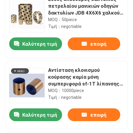
πετρελαίου μανικιών οδηγών
δακτυλίων JDB 4X6X6 χαλκού
ορείχαλκου στηλών από
MOQ：50piece
γραφίτη
Τιμή：negotiable
Καλύτερη τιμή
επαφή
Αντίσταση κλονισμού
κούρασης καμία μόνη
συμπεριφορά sf-1T λίπανσης
πετρελαίου
MOQ：10000piece
Τιμή：negotiable
Καλύτερη τιμή
επαφή