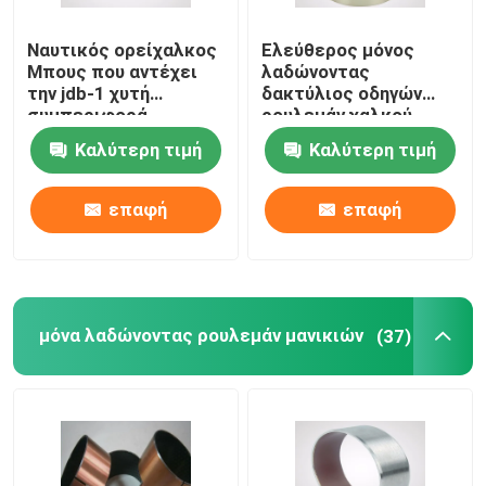
Ναυτικός ορείχαλκος
Ελεύθερος μόνος
Μπους που αντέχει
λαδώνοντας
την jdb-1 χυτή
δακτύλιος οδηγών
συμπεριφορά
ρουλεμάν χαλκού
ορείχαλκου με υψηλό
πετρελαίου με τη
Καλύτερη τιμή
Καλύτερη τιμή
εκτατό
γυαλισμένη επιφάνεια
επαφή
επαφή
μόνα λαδώνοντας ρουλεμάν μανικιών
(37)