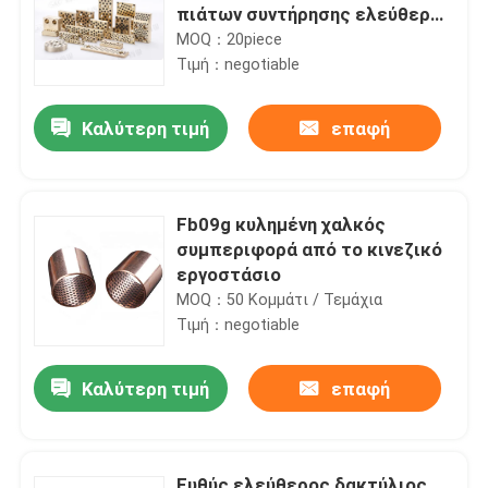
πιάτων συντήρησης ελεύθερα
ρουλεμάν πιάτων συντήρησης
MOQ：20piece
ελεύθερα
Τιμή：negotiable
Καλύτερη τιμή
επαφή
Fb09g κυλημένη χαλκός
συμπεριφορά από το κινεζικό
εργοστάσιο
MOQ：50 Κομμάτι / Τεμάχια
Τιμή：negotiable
Καλύτερη τιμή
επαφή
Ευθύς ελεύθερος δακτύλιος