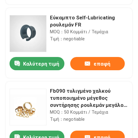
Εύκαμπτο Self-Lubricating
ρουλεμάν FR
MOQ：50 Κομμάτι / Τεμάχια
Τιμή：negotiable
Καλύτερη τιμή
επαφή
Fb090 τυλιγμένο χαλκού
Σπίτι
τυποποιημένο μέγεθος
συντήρησης ρουλεμάν μεγάλο
βαρύ
MOQ：50 Κομμάτι / Τεμάχια
Προϊόντα
Τιμή：negotiable
Περίπου εμείς
Καλύτερη τιμή
επαφή