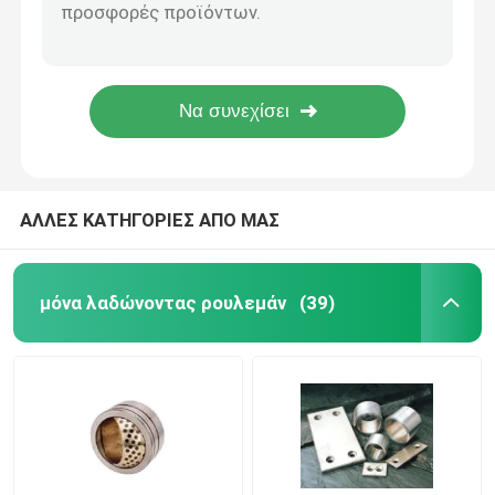
Ανοξείδωτο steel+copper powder+PTFE+Pb χαμηλό ρουλεμάν τριβής CCVK
Ο χάλυβας χαμηλού άνθρακα + πορώδης σκόνη χαλκού + τροποποιημένο polyformaldehyde άντεξε
Διμεταλλικοί φέροντες θάμνοι
Η μόνη λίπανση έβαλε φλάντζα στο σαφές ρουλεμάν χωρίς τη λίπανση πετρελαίου
Κανένας φέρων δακτύλιος λιπαντικών εκκαθάρισης στερεός για τις υφαντικές μηχανές
DX ρουλεμάν
Στερεά βαλμένα φλάντζα λιπαντικό σαφή φέροντα ελεύθερα δείγματα υψηλής επίδοσης
Ένσφαιροι κλωβός
ΑΛΛΕΣ ΚΑΤΗΓΟΡΙΕΣ ΑΠΟ ΜΑΣ
Τυλιγμένα ρουλεμάν χαλκού
μόνα λαδώνοντας ρουλεμάν
(39)
Στερεοί δακτύλιοι χαλκού
Μόνο λαδώνοντας πλυντήριο ώθησης
Μόνα πιάτα ένδυσης λιπαντικού ελαίου