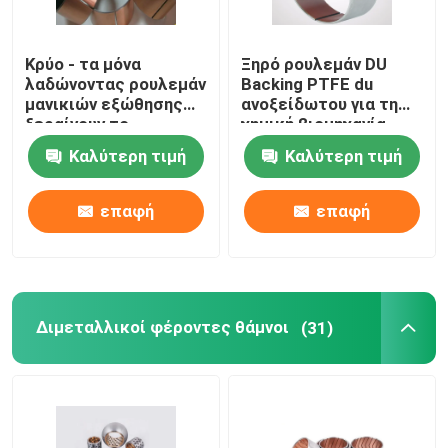
Κρύο - τα μόνα
Ξηρό ρουλεμάν DU
λαδώνοντας ρουλεμάν
Backing PTFE du
μανικιών εξώθησης
ανοξείδωτου για τη
ξεραίνουν το
χημική βιομηχανία
δακτύλιο sf-1P
Καλύτερη τιμή
Καλύτερη τιμή
μανικιών
επαφή
επαφή
Διμεταλλικοί φέροντες θάμνοι
(31)