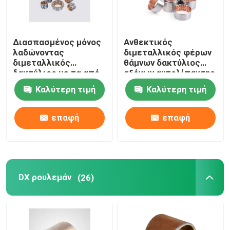
Διασπασμένος μόνος
Ανθεκτικός
λαδώνοντας
διμεταλλικός φέρων
διμεταλλικός
θάμνων δακτύλιος
δακτύλιος με τα από
αξόνων αυτολίπανσης
γραφίτη
με λεπτούς τοίχους
Καλύτερη τιμή
Καλύτερη τιμή
επεξεργασμένα στη
μηχανή ακρίβεια
συστατικά
επαφή
επαφή
DX ρουλεμάν
(26)