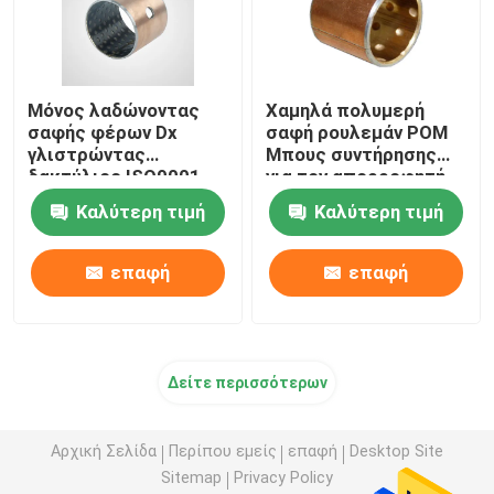
Μόνος λαδώνοντας
Χαμηλά πολυμερή
σαφής φέρων Dx
σαφή ρουλεμάν POM
γλιστρώντας
Μπους συντήρησης
δακτύλιος ISO9001
για τον απορροφητή
CCVK εγκεκριμένος
κλονισμού
Καλύτερη τιμή
Καλύτερη τιμή
μοτοσικλετών
επαφή
επαφή
Δείτε περισσότερων
Αρχική Σελίδα
Περίπου εμείς
επαφή
Desktop Site
Sitemap
Privacy Policy