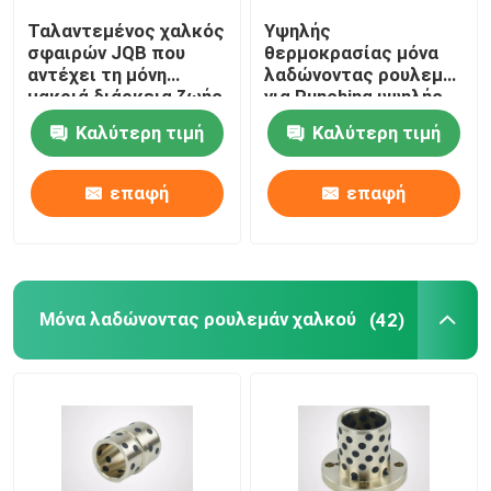
Ταλαντεμένος χαλκός
Υψηλής
βαλμένο φλάντζα σαφές ρουλεμάν
σφαιρών JQB που
θερμοκρασίας μόνα
αντέχει τη μόνη
λαδώνοντας ρουλεμάν
μακριά διάρκεια ζωής
για Punching υψηλής
λίπανσης
ταχύτητας
Σαφές ρουλεμάν μεταλλουργίας σκονών
Καλύτερη τιμή
Καλύτερη τιμή
τμήματα αμορτισέρ
επαφή
επαφή
Διασπασμένος φραγμός μαξιλαριών
Μόνα λαδώνοντας ρουλεμάν χαλκού
(42)
Μέρη αντλιών εργαλείων