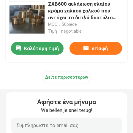
ZXB600 αυλάκωση ελαίου
κράμα χαλκού χαλκού που
αντέχει το διπλό δακτύλιο
ελίκων
MOQ：50piece
Τιμή：negotiable
Καλύτερη τιμή
επαφή
Δείτε περισσότερων
Αφήστε ένα μήνυμα
We bellen je snel terug!