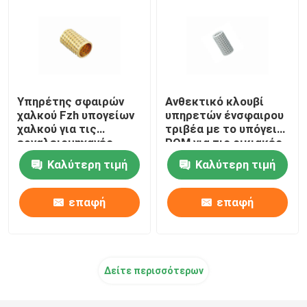
Υπηρέτης σφαιρών
Ανθεκτικό κλουβί
χαλκού Fzh υπογείων
υπηρετών ένσφαιρου
χαλκού για τις
τριβέα με το υπόγειο
εργαλειομηχανές
POM για τις οικιακές
υψηλής ακρίβειας
συσκευές
Καλύτερη τιμή
Καλύτερη τιμή
επαφή
επαφή
Δείτε περισσότερων