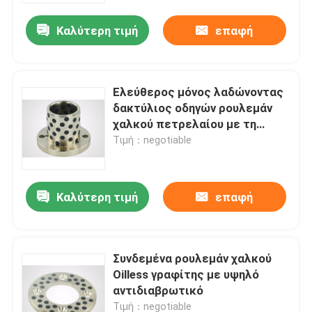
Καλύτερη τιμή
επαφή
Ελεύθερος μόνος λαδώνοντας
δακτύλιος οδηγών ρουλεμάν
χαλκού πετρελαίου με τη
γυαλισμένη επιφάνεια
Τιμή：negotiable
Καλύτερη τιμή
επαφή
Σπίτι
Συνδεμένα ρουλεμάν χαλκού
Προϊόντα
Oilless γραφίτης με υψηλό
αντιδιαβρωτικό
Περίπου εμείς
Τιμή：negotiable