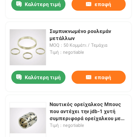
Καλύτερη τιμή
επαφή
Συμπυκνωμένο ρουλεμάν
μετάλλων
MOQ：50 Κομμάτι / Τεμάχια
Τιμή：negotiable
Καλύτερη τιμή
επαφή
Ναυτικός ορείχαλκος Μπους
που αντέχει την jdb-1 χυτή
συμπεριφορά ορείχαλκου με
υψηλό εκτατό
Τιμή：negotiable