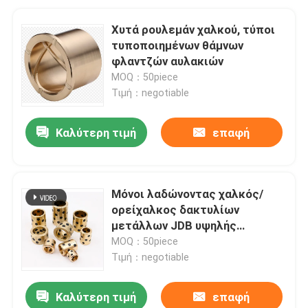
Χυτά ρουλεμάν χαλκού, τύποι
τυποποιημένων θάμνων
φλαντζών αυλακιών
MOQ：50piece
Τιμή：negotiable
Καλύτερη τιμή
επαφή
Μόνοι λαδώνοντας χαλκός/
ορείχαλκος δακτυλίων
μετάλλων JDB υψηλής
θερμοκρασίας
MOQ：50piece
Τιμή：negotiable
Καλύτερη τιμή
επαφή