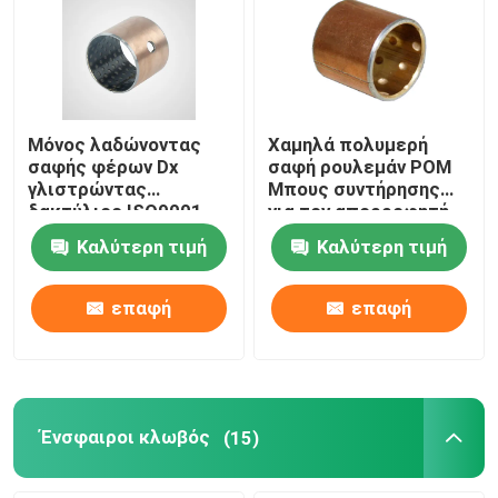
Μόνος λαδώνοντας
Χαμηλά πολυμερή
σαφής φέρων Dx
σαφή ρουλεμάν POM
γλιστρώντας
Μπους συντήρησης
δακτύλιος ISO9001
για τον απορροφητή
CCVK εγκεκριμένος
κλονισμού
Καλύτερη τιμή
Καλύτερη τιμή
μοτοσικλετών
επαφή
επαφή
Ένσφαιροι κλωβός
(15)