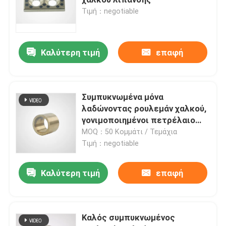
Τιμή：negotiable
Διμεταλλικοί φέροντες θάμνοι
Καλύτερη τιμή
επαφή
DX ρουλεμάν
Ένσφαιροι κλωβός
Συμπυκνωμένα μόνα
λαδώνοντας ρουλεμάν χαλκού,
γονιμοποιημένοι πετρέλαιο
Τυλιγμένα ρουλεμάν χαλκού
δακτύλιοι χαλκού
MOQ：50 Κομμάτι / Τεμάχια
Τιμή：negotiable
Στερεοί δακτύλιοι χαλκού
Καλύτερη τιμή
επαφή
Μόνο λαδώνοντας πλυντήριο ώθησης
Καλός συμπυκνωμένος
Μόνα πιάτα ένδυσης λιπαντικού ελαίου