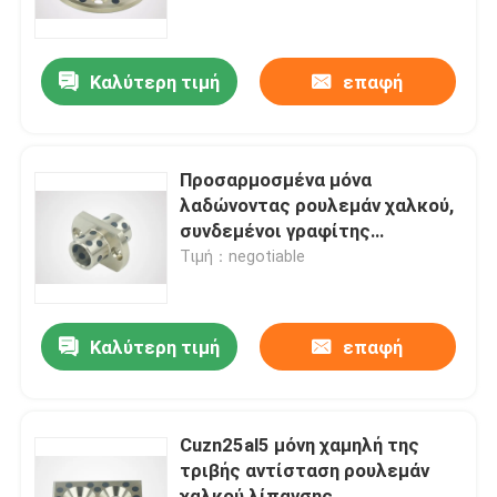
Γύρος εργοστασίων
Καλύτερη τιμή
επαφή
Ποιοτικός έλεγχος
Προσαρμοσμένα μόνα
Μας ελάτε σε επαφή με
λαδώνοντας ρουλεμάν χαλκού,
συνδεμένοι γραφίτης
δακτύλιοι χαλκού
Τιμή：negotiable
Ζητήστε ένα απόσπασμα
μόνα λαδώνοντας ρουλεμάν
Καλύτερη τιμή
επαφή
Μόνα λαδώνοντας ρουλεμάν χαλκού
Cuzn25al5 μόνη χαμηλή της
τριβής αντίσταση ρουλεμάν
μόνα λαδώνοντας ρουλεμάν μανικιών
χαλκού λίπανσης