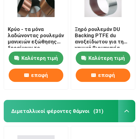
Κρύο - τα μόνα
Ξηρό ρουλεμάν DU
λαδώνοντας ρουλεμάν
Backing PTFE du
μανικιών εξώθησης
ανοξείδωτου για τη
ξεραίνουν το
χημική βιομηχανία
δακτύλιο sf-1P
Καλύτερη τιμή
Καλύτερη τιμή
μανικιών
επαφή
επαφή
Διμεταλλικοί φέροντες θάμνοι
(31)