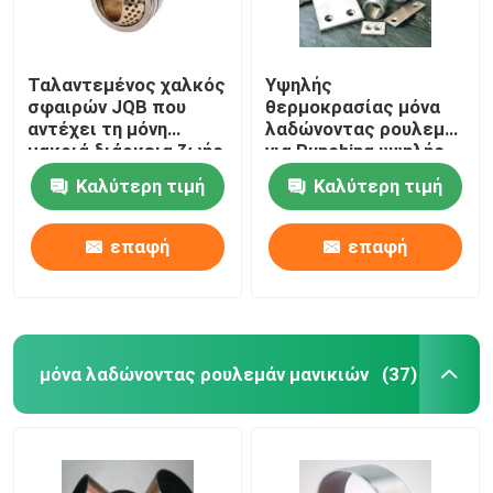
Ταλαντεμένος χαλκός
Υψηλής
σφαιρών JQB που
θερμοκρασίας μόνα
αντέχει τη μόνη
λαδώνοντας ρουλεμάν
μακριά διάρκεια ζωής
για Punching υψηλής
λίπανσης
ταχύτητας
Καλύτερη τιμή
Καλύτερη τιμή
επαφή
επαφή
μόνα λαδώνοντας ρουλεμάν μανικιών
(37)