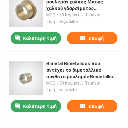
ρουλεμάν χαλκός Μπους
χαλκού γδαρσίματος
βαλμένο φλάντζα σαφές ρουλεμάν
ανθεκτικός μόνος λαδώνοντας
MOQ：50 Κομμάτι / Τεμάχια
Τιμή：negotiable
Σαφές ρουλεμάν μεταλλουργίας σκονών
Καλύτερη τιμή
επαφή
Διασπασμένος φραγμός μαξιλαριών
Bimetal Bimetalicos που
τμήματα αμορτισέρ
αντέχει το διμεταλλικό
σύνθετο ρουλεμάν Bemetallic
ρουλεμάν Self-Lubricating
MOQ：50 Κομμάτι / Τεμάχια
Μέρη αντλιών εργαλείων
φέρον
Τιμή：negotiable
Καλύτερη τιμή
επαφή