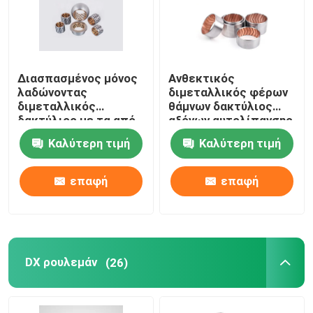
Διασπασμένος μόνος
Ανθεκτικός
λαδώνοντας
διμεταλλικός φέρων
διμεταλλικός
θάμνων δακτύλιος
δακτύλιος με τα από
αξόνων αυτολίπανσης
γραφίτη
με λεπτούς τοίχους
Καλύτερη τιμή
Καλύτερη τιμή
επεξεργασμένα στη
μηχανή ακρίβεια
συστατικά
επαφή
επαφή
DX ρουλεμάν
(26)