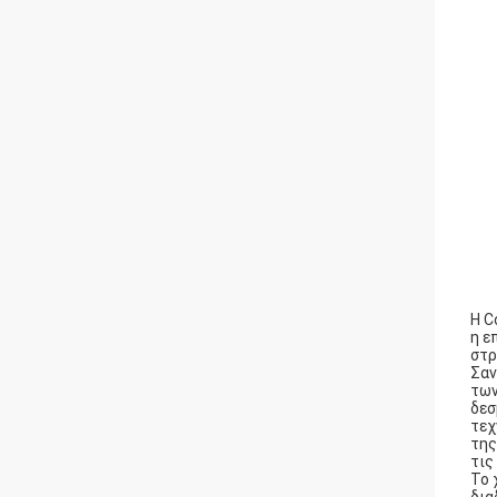
Η C
η ε
στρ
Σαν
των
δεσ
τεχ
της
τις
Το 