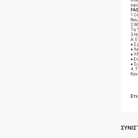
δια
εφα
FA
1.C
Ναι
2.W
Τα 
3.H
Α: 
♦ Σ
♦ Λ
♦ Υ
♦ Ε
♦ Σ
4. 
Καν
Ετι
ΣΥΝΙΣ