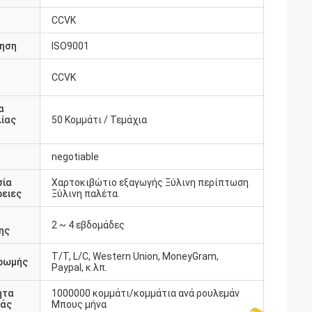
CCVK
ηση
ISO9001
CCVK
υ
α
ίας
50 Κομμάτι / Τεμάχια
negotiable
σία
Χαρτοκιβώτιο εξαγωγής Ξύλινη περίπτωση
ειες
Ξύλινη παλέτα.
2 ~ 4 εβδομάδες
ης
T/T, L/C, Western Union, MoneyGram,
ρωμής
Paypal, κ.λπ.
ητα
1000000 κομμάτι/κομμάτια ανά ρουλεμάν
άς
Μπους μήνα