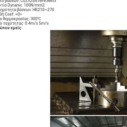
κό βάσεων: CuZn25A16Fe3Mn3
τίο Dynanic: 100N/mm2
ηρότητα βάσεων: HB210~270
βή Coef.:<0>
ο θερμοκρασίας: 300℃
ο ταχύτητας: 0.4m/s 5m/s
ίπου εμείς