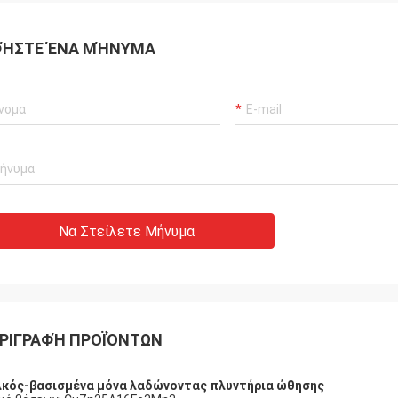
ΉΣΤΕ ΈΝΑ ΜΉΝΥΜΑ
Να Στείλετε Μήνυμα
ΡΙΓΡΑΦΉ ΠΡΟΪΌΝΤΩΝ
κός-βασισμένα μόνα λαδώνοντας πλυντήρια ώθησης