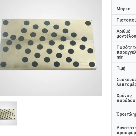
Μάρκα
Πιστοποί
Αριθμό
μοντέλο
Ποσότητ
παραγγελ
min
Τιμή
Συσκευα
λεπτομέρ
Χρόνος
παράδοσ
Όροι πλη
Δυνατότ
προσφορ