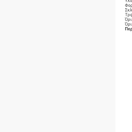
Υλι
Φορ
Σκλ
Τρι
Όρι
Όρι
Περ