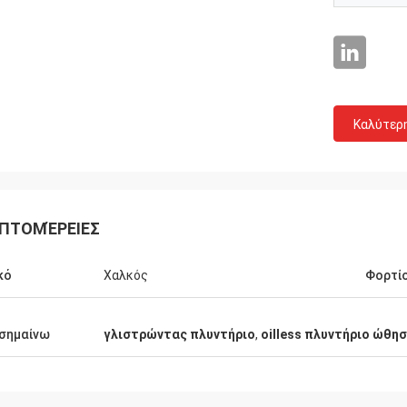
Καλύτερ
ΠΤΟΜΈΡΕΙΕΣ
κό
Χαλκός
Φορτίο
σημαίνω
γλιστρώντας πλυντήριο
,
oilless πλυντήριο ώθη