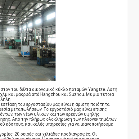
 στον του δέλτα οικονομικό κύκλο ποταμών Yangtze. Αυτή
 χλμ και μακρυά από Hangzhou και Suzhou. Με μια τέτοια
λληλη.
εστίαση του εργοστασίου μας είναι η άριστη ποιότητα
εσία μεταπωλήσεων. Το εργοστάσιό μας είναι επίσης
όντων, των νέων υλικών και των ερευνών υψηλής
είρησης. Από την πλήρως ολοκλήρωση των πλεονεκτημάτων
ού κόστους, και καλές υπηρεσίες για να ικανοποιήσουμε
ρίες, 20 σειρές και χιλιάδες προδιαγραφές. Οι