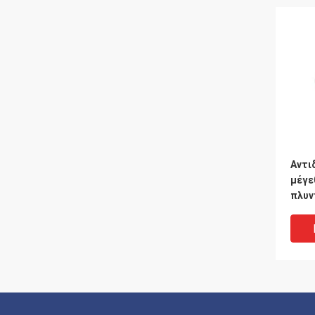
Αντι
μέγε
πλυν
λίπα
στρό