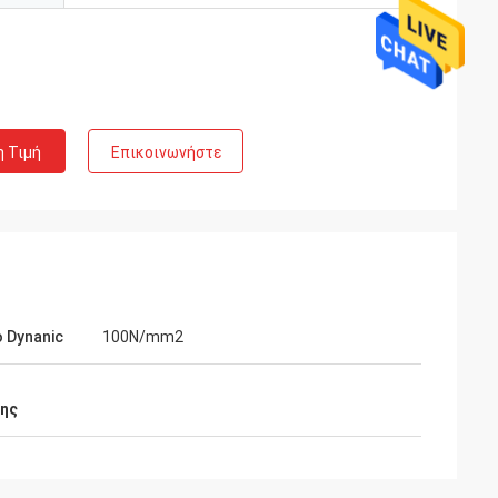
η Τιμή
Επικοινωνήστε
 Dynanic
100N/mm2
σης