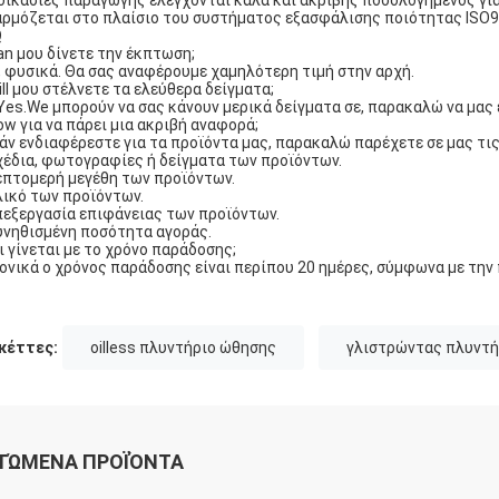
δικασίες παραγωγής ελέγχονται καλά και ακριβής ποσολογημένος γι
ρμόζεται στο πλαίσιο του συστήματος εξασφάλισης ποιότητας ISO9
Q
an μου δίνετε την έκπτωση;
, φυσικά. Θα σας αναφέρουμε χαμηλότερη τιμή στην αρχή.
ill μου στέλνετε τα ελεύθερα δείγματα;
Yes.We μπορούν να σας κάνουν μερικά δείγματα σε, παρακαλώ να μας 
ow για να πάρει μια ακριβή αναφορά;
Εάν ενδιαφέρεστε για τα προϊόντα μας, παρακαλώ παρέχετε σε μας τ
χέδια, φωτογραφίες ή δείγματα των προϊόντων.
επτομερή μεγέθη των προϊόντων.
λικό των προϊόντων.
πεξεργασία επιφάνειας των προϊόντων.
υνηθισμένη ποσότητα αγοράς.
Τι γίνεται με το χρόνο παράδοσης;
ονικά ο χρόνος παράδοσης είναι περίπου 20 ημέρες, σύμφωνα με την
κέττες:
oilless πλυντήριο ώθησης
γλιστρώντας πλυντή
ΤΏΜΕΝΑ ΠΡΟΪΌΝΤΑ