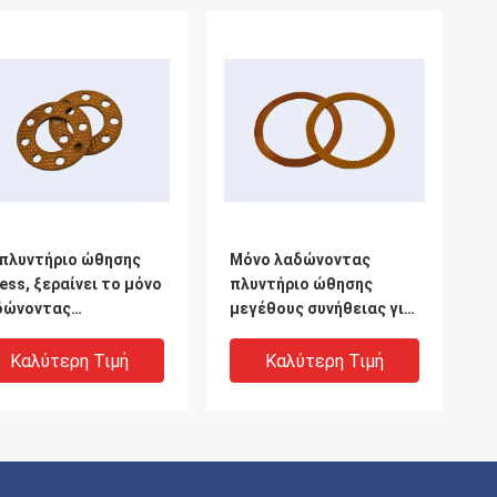
 πλυντήριο ώθησης
Μόνο λαδώνοντας
less, ξεραίνει το μόνο
πλυντήριο ώθησης
δώνοντας
μεγέθους συνήθειας για
ρακτηριστικό
το τμήμα κύβων φορμών
ώρισμα Reat
Καλύτερη Τιμή
Καλύτερη Τιμή
υντηρίων
τογραφικών
αφανειών