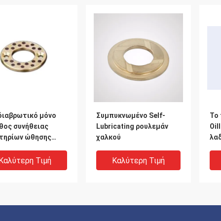
διαβρωτικό μόνο
Συμπυκνωμένο Self-
Το
θος συνήθειας
Lubricating ρουλεμάν
Oil
τηρίων ώθησης
χαλκού
λα
νσης για το
χα
βιλο νερού
γν
Καλύτερη Τιμή
Καλύτερη Τιμή
πλ
φω
δι