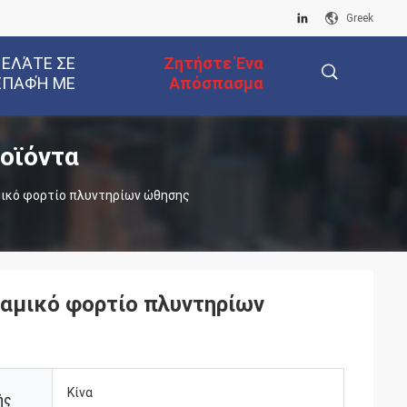
Greek
 ΕΛΆΤΕ ΣΕ
Ζητήστε Ένα
ΕΠΑΦΉ ΜΕ
Απόσπασμα
οϊόντα
描
μικό φορτίο πλυντηρίων ώθησης
述
ναμικό φορτίο πλυντηρίων
Κίνα
ής