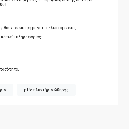
α κάθε λεπτομέρειες. Η παραγωγή επίσης αυστηρά
001.
έρθουν σε επαφή με για τις λεπτομέρειες.
ις κάτωθι πληροφορίες:
 ποσότητα.
ριο
ptfe πλυντήριο ώθησης