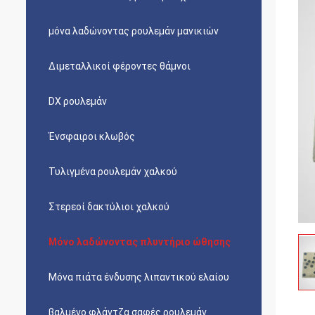
μόνα λαδώνοντας ρουλεμάν μανικιών
Διμεταλλικοί φέροντες θάμνοι
DX ρουλεμάν
Ένσφαιροι κλωβός
Τυλιγμένα ρουλεμάν χαλκού
Στερεοί δακτύλιοι χαλκού
Μόνο λαδώνοντας πλυντήριο ώθησης
Μόνα πιάτα ένδυσης λιπαντικού ελαίου
βαλμένο φλάντζα σαφές ρουλεμάν