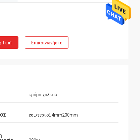
η Τιμή
Επικοινωνήστε
κράμα χαλκού
ΘΟΣ
εσωτερικά 4mm200mm
η