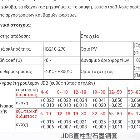
 χάλυβα, τα εξάγοντας μηχανήματα, τα σκάφη, τους στροβίλους αερί
ις αργόστροφων και βαριών φορτίων.
νικά στοιχεία:
κτης απόδοσης
Στοιχεία
(Ξ
ιά σκληρότητα
HB210-270
Όριο PV
(O
βή coef (U)
<0>
Δυναμικό όριο φορτίων
10
(Ξ
ο θερμοκρασίας
-40°C~+300°C
Όριο ταχύτητας
(Π
 γραφίτη ρουλεμάν JDB (ευθύς τύπος στηλών)
εσωτερική
4--6
8--10
12--18
19--30
32--50
55--8
διάμετρος
+0,022
+0,028
+0,034
+0,041
+0,050
+0,06
ανοχή
+0,010
+0,013
+0,013
+0,020
+0,025
+0,03
ίνακας
οχής
εξωτερική
6--10
12--18
19--30
32--50
55--80
85--1
διάμετρος
+0,015
+0,018
+0,021
+0,025
+0,030
+0,03
ανοχή
+0,006
+0,007
+0,008
+0,009
+0,011
+0,01