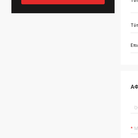
Τύπ
Τύ
Επι
ΑΦ