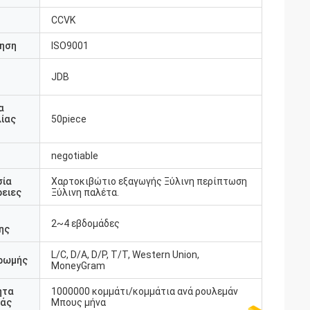
CCVK
ηση
ISO9001
JDB
υ
α
ίας
50piece
negotiable
σία
Χαρτοκιβώτιο εξαγωγής Ξύλινη περίπτωση
ειες
Ξύλινη παλέτα.
2~4 εβδομάδες
ης
L/C, D/A, D/P, T/T, Western Union,
ρωμής
MoneyGram
ητα
1000000 κομμάτι/κομμάτια ανά ρουλεμάν
άς
Μπους μήνα