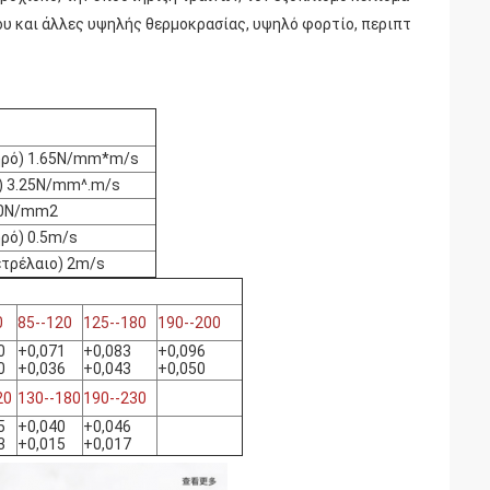
ου και άλλες υψηλής θερμοκρασίας, υψηλό φορτίο, περιπτ
ηρό) 1.65N/mm*m/s
i) 3.25N/mm^.m/s
0N/mm2
ηρό) 0.5m/s
ετρέλαιο) 2m/s
0
85--120
125--180
190--200
0
+0,071
+0,083
+0,096
0
+0,036
+0,043
+0,050
20
130--180
190--230
5
+0,040
+0,046
3
+0,015
+0,017