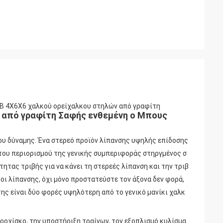
DB 4X6X6 χαλκού ορείχαλκου στηλών από γραφίτη
ν από γραφίτη Σαφής ενθεμένη ο Μπους
ου δύναμης.
Ένα στερεό προϊόν λίπανσης υψηλής επίδοσης
του περιορισμού της γενικής συμπεριφοράς στηργμένος σ
ητας τριβής για να κάνει τη στερεές λίπανση και την τριβ
ροι λίπανσης, όχι μόνο προστατεύστε τον άξονα δεν φορά,
ης είναι δύο φορές υψηλότερη από το γενικό μανίκι χαλκ
ροχίσκο, την υποστήριξη τραίνων, τον εξοπλισμό κυλίσμα