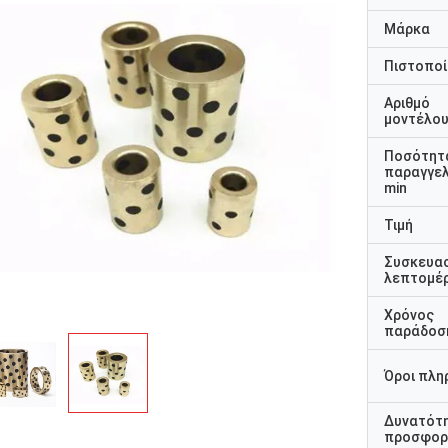
Μάρκα
Πιστοποί
Αριθμό
μοντέλο
Ποσότητ
παραγγελ
min
Τιμή
Συσκευα
λεπτομέρ
Χρόνος
παράδοσ
Όροι πλη
Δυνατότ
προσφορ