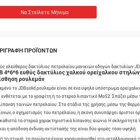
Να Στείλετε Μήνυμα
ΡΙΓΡΑΦΉ ΠΡΟΪΌΝΤΩΝ
ύς ελεύθερος δακτύλιος πετρελαίου μανικιών οδηγών δακτυλίων J
B 4*6*6 ευθύς δακτύλιος χαλκού ορείχαλκου στηλώ
ίσθηση ρουλεμάν
εμένο το JDBsolid ρουλεμάν είναι σε ένα υψηλό υπόστρωμα ορείχαλκ
 ενθέτεται με το γραφίτη ή το στερεό λιπαντικό MoS2.
Σπάζει μέσω 
λίπανση ταινιών πετρελαίου.
Στο στάδιο της χρήσης, μέσω της θερμότ
ξονων, ο σχηματισμός του πετρελαίου, η σκόνη συνυπάρχει άριστοι ό
 καθιστά τα στερεά χαρακτηριστικά λίπανσης αιώνια.
Η σκληρότητά τ
 και η απόδοση ένδυση-αντίστασής της είναι δύο φορές τόσο υψηλή.
ή τη στιγμή, τα προϊόντα έχουν χρησιμοποιηθεί στο μεταλλουργικό τ