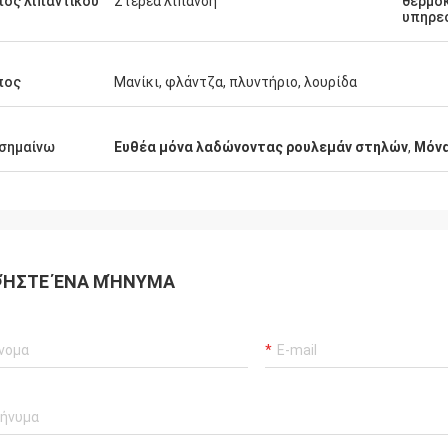
ος λιπαντικού
Στερεά λίπανση
θερμο
υπηρε
πος
Μανίκι, φλάντζα, πλυντήριο, λουρίδα
σημαίνω
Ευθέα μόνα λαδώνοντας ρουλεμάν στηλών
,
Μόνα
ΉΣΤΕ ΈΝΑ ΜΉΝΥΜΑ