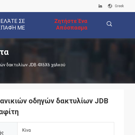
Greek
 ΕΛΆΤΕ ΣΕ
Ζητήστε Ένα
ΕΠΑΦΉ ΜΕ
Απόσπασμα
τα
描
γών δακτυλίων JDB 4X6X6 χαλκού
述
μανικιών οδηγών δακτυλίων JDB
αφίτη
Κίνα
ής