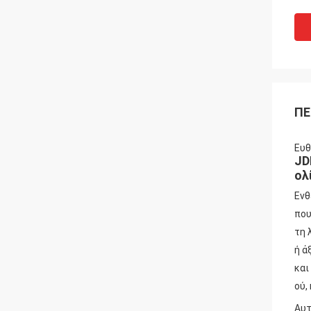
ΠΕ
Ευθ
JD
ολ
Ενθ
που
τη 
ή ά
και
ού,
Αυτ