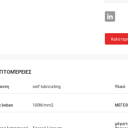
Καλύτερ
ΠΤΟΜΈΡΕΙΕΣ
ανση
self-lubricating
Υλικό
 beban
100N/mm2
ΜΕΓΕ
μέγιστ