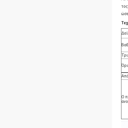
τος
ώσε
Τεχ
Δεί
Βαθ
Τρι
Όρι
Από
Ο π
αν