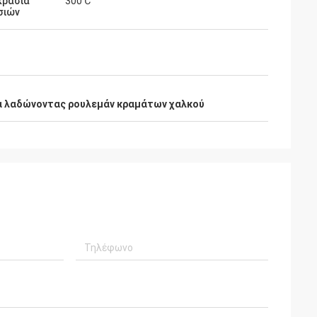
κρασία
300℃
σιών
 λαδώνοντας ρουλεμάν κραμάτων χαλκού