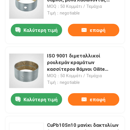
ρουλεμάν μανικιών
MOQ：50 Κομμάτι / Τεμάχια
Τιμή：negotiable
Διμεταλλικοί φέροντες θάμνοι
Καλύτερη τιμή
επαφή
DX ρουλεμάν
Ένσφαιροι κλωβός
ISO 9001 διμεταλλικοί
ρουλεμάν κραμάτων
κασσίτερου θάμνοι Oilite
Τυλιγμένα ρουλεμάν χαλκού
επιστρώματος βαλμένοι
MOQ：50 Κομμάτι / Τεμάχια
φλάντζα
Τιμή：negotiable
Στερεοί δακτύλιοι χαλκού
Καλύτερη τιμή
επαφή
Μόνο λαδώνοντας πλυντήριο ώθησης
CuPb10Sn10 μανίκι δακτυλίων
Μόνα πιάτα ένδυσης λιπαντικού ελαίου