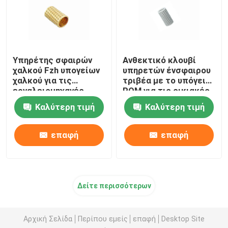
Υπηρέτης σφαιρών
Ανθεκτικό κλουβί
χαλκού Fzh υπογείων
υπηρετών ένσφαιρου
χαλκού για τις
τριβέα με το υπόγειο
εργαλειομηχανές
POM για τις οικιακές
υψηλής ακρίβειας
συσκευές
Καλύτερη τιμή
Καλύτερη τιμή
επαφή
επαφή
Δείτε περισσότερων
Αρχική Σελίδα
Περίπου εμείς
επαφή
Desktop Site