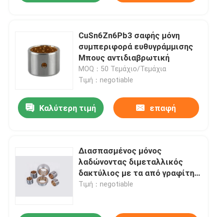
CuSn6Zn6Pb3 σαφής μόνη
συμπεριφορά ευθυγράμμισης
Μπους αντιδιαβρωτική
MOQ：50 Τεμάχιο/Τεμάχια
Τιμή：negotiable
Καλύτερη τιμή
επαφή
Διασπασμένος μόνος
λαδώνοντας διμεταλλικός
δακτύλιος με τα από γραφίτη
επεξεργασμένα στη μηχανή
Τιμή：negotiable
ακρίβεια συστατικά