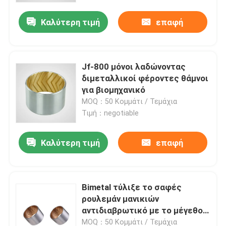
Καλύτερη τιμή
επαφή
Jf-800 μόνοι λαδώνοντας
διμεταλλικοί φέροντες θάμνοι
για βιομηχανικό
MOQ：50 Κομμάτι / Τεμάχια
Τιμή：negotiable
Καλύτερη τιμή
επαφή
Σπίτι
Bimetal τύλιξε το σαφές
Προϊόντα
ρουλεμάν μανικιών
αντιδιαβρωτικό με το μέγεθος
συνήθειας
Περίπου εμείς
MOQ：50 Κομμάτι / Τεμάχια