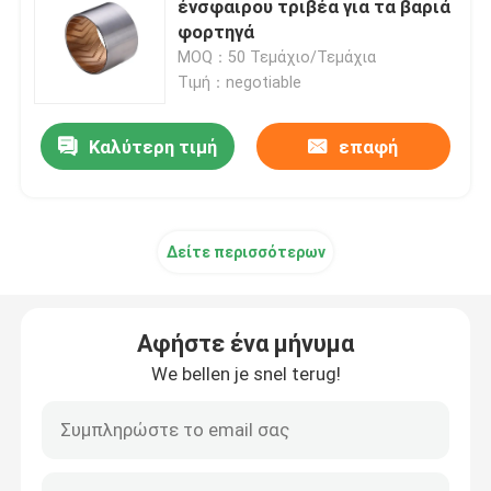
ένσφαιρου τριβέα για τα βαριά
φορτηγά
βαλμένο φλάντζα σαφές ρουλεμάν
MOQ：50 Τεμάχιο/Τεμάχια
Τιμή：negotiable
Σαφές ρουλεμάν μεταλλουργίας σκονών
Καλύτερη τιμή
επαφή
Διασπασμένος φραγμός μαξιλαριών
Δείτε περισσότερων
τμήματα αμορτισέρ
Μέρη αντλιών εργαλείων
Αφήστε ένα μήνυμα
We bellen je snel terug!