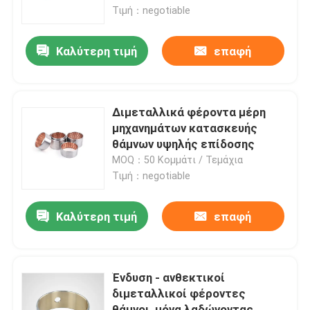
Τιμή：negotiable
Γύρος εργοστασίων
Καλύτερη τιμή
επαφή
Ποιοτικός έλεγχος
Διμεταλλικά φέροντα μέρη
Μας ελάτε σε επαφή με
μηχανημάτων κατασκευής
θάμνων υψηλής επίδοσης
MOQ：50 Κομμάτι / Τεμάχια
Ζητήστε ένα απόσπασμα
Τιμή：negotiable
μόνα λαδώνοντας ρουλεμάν
Καλύτερη τιμή
επαφή
Μόνα λαδώνοντας ρουλεμάν χαλκού
Ένδυση - ανθεκτικοί
διμεταλλικοί φέροντες
μόνα λαδώνοντας ρουλεμάν μανικιών
θάμνοι, μόνα λαδώνοντας