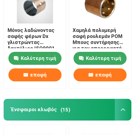
Μόνος λαδώνοντας
Χαμηλά πολυμερή
σαφής φέρων Dx
σαφή ρουλεμάν POM
γλιστρώντας
Μπους συντήρησης
δακτύλιος ISO9001
για τον απορροφητή
CCVK εγκεκριμένος
κλονισμού
Καλύτερη τιμή
Καλύτερη τιμή
μοτοσικλετών
επαφή
επαφή
Ένσφαιροι κλωβός
(15)