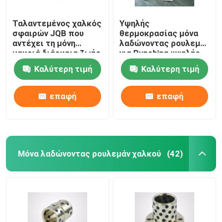
Ταλαντεμένος χαλκός
Υψηλής
σφαιρών JQB που
θερμοκρασίας μόνα
αντέχει τη μόνη
λαδώνοντας ρουλεμάν
μακριά διάρκεια ζωής
για Punching υψηλής
λίπανσης
ταχύτητας
Καλύτερη τιμή
Καλύτερη τιμή
επαφή
επαφή
Μόνα λαδώνοντας ρουλεμάν χαλκού
(42)