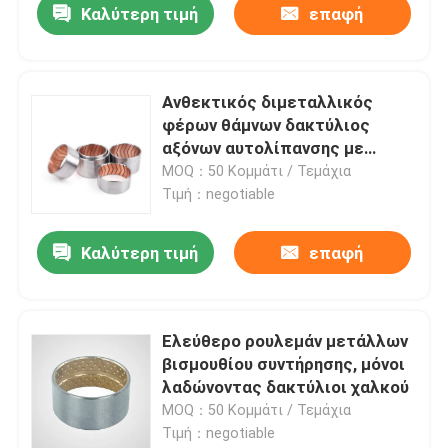
Καλύτερη τιμή
επαφή
Ανθεκτικός διμεταλλικός
φέρων θάμνων δακτύλιος
αξόνων αυτολίπανσης με
λεπτούς τοίχους
MOQ：50 Κομμάτι / Τεμάχια
Τιμή：negotiable
Καλύτερη τιμή
επαφή
Ελεύθερο ρουλεμάν μετάλλων
βισμουθίου συντήρησης, μόνοι
λαδώνοντας δακτύλιοι χαλκού
MOQ：50 Κομμάτι / Τεμάχια
Τιμή：negotiable