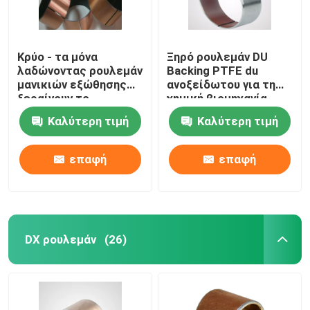
Κρύο - τα μόνα
Ξηρό ρουλεμάν DU
λαδώνοντας ρουλεμάν
Backing PTFE du
μανικιών εξώθησης
ανοξείδωτου για τη
ξεραίνουν το
χημική βιομηχανία
δακτύλιο sf-1P
Καλύτερη τιμή
Καλύτερη τιμή
μανικιών
επαφή
επαφή
DX ρουλεμάν
(26)