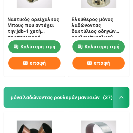
Ναυτικός ορείχαλκος
Ελεύθερος μόνος
Μπους που αντέχει
λαδώνοντας
την jdb-1 χυτή
δακτύλιος οδηγών
συμπεριφορά
ρουλεμάν χαλκού
ορείχαλκου με υψηλό
πετρελαίου με τη
Καλύτερη τιμή
Καλύτερη τιμή
εκτατό
γυαλισμένη επιφάνεια
επαφή
επαφή
μόνα λαδώνοντας ρουλεμάν μανικιών
(37)