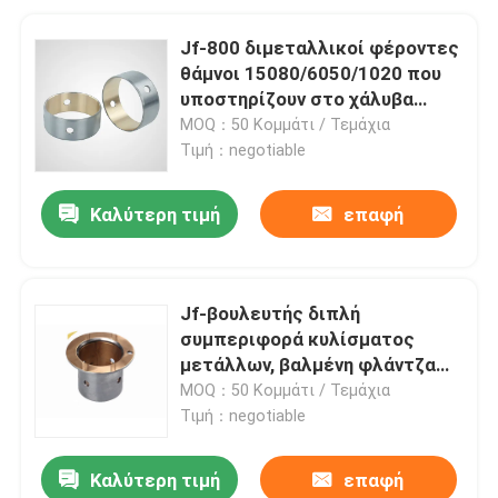
Jf-800 διμεταλλικοί φέροντες
θάμνοι 15080/6050/1020 που
υποστηρίζουν στο χάλυβα
χαμηλού άνθρακα
MOQ：50 Κομμάτι / Τεμάχια
Τιμή：negotiable
Καλύτερη τιμή
επαφή
Jf-βουλευτής διπλή
συμπεριφορά κυλίσματος
μετάλλων, βαλμένη φλάντζα
πεδιάδα που αντέχει τις καλές
MOQ：50 Κομμάτι / Τεμάχια
ιδιότητες κούρασης
Τιμή：negotiable
Καλύτερη τιμή
επαφή