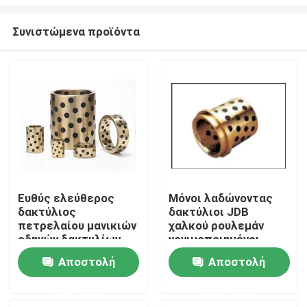
Συνιστώμενα προϊόντα
Ευθύς ελεύθερος
Μόνοι λαδώνοντας
δακτύλιος
δακτύλιοι JDB
Σπίτι
πετρελαίου μανικιών
χαλκού ρουλεμάν
οδηγών δακτυλίων
γονιμοποιημένοι
JDB 4X6X6 χαλκού
γραφίτης
Προϊόντα
Αποστολή
Αποστολή
ορείχαλκου στηλών
από γραφίτη
ερώτησης
ερώτησης
Περίπου εμείς