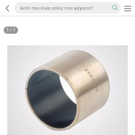
1
/
1