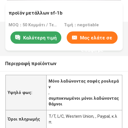
προϊόν μετάλλων sf-1b
MOQ：50 Κομμάτι / Τεμάχια
Τιμή：negotiable
Καλύτερη τιμή
Μας ελάτε σε
επαφή με
Περιγραφή προϊόντων
Μόνο λαδώνοντας σαφές ρουλεμά
ν
Υψηλό φως:
,
συμπυκνωμένοι μόνοι λαδώνοντας
θάμνοι
T/T, L/C, Western Union, , Paypal, κ.λ
Όροι πληρωμής
π.