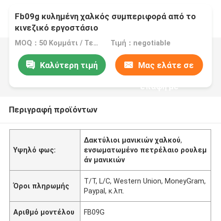
Fb09g κυλημένη χαλκός συμπεριφορά από το
κινεζικό εργοστάσιο
MOQ：50 Κομμάτι / Τεμάχια
Τιμή：negotiable
Καλύτερη τιμή
Μας ελάτε σε
επαφή με
Περιγραφή προϊόντων
Δακτύλιοι μανικιών χαλκού
,
Υψηλό φως:
ενσωματωμένο πετρέλαιο ρουλεμ
άν μανικιών
T/T, L/C, Western Union, MoneyGram,
Όροι πληρωμής
Paypal, κ.λπ.
Αριθμό μοντέλου
FB09G