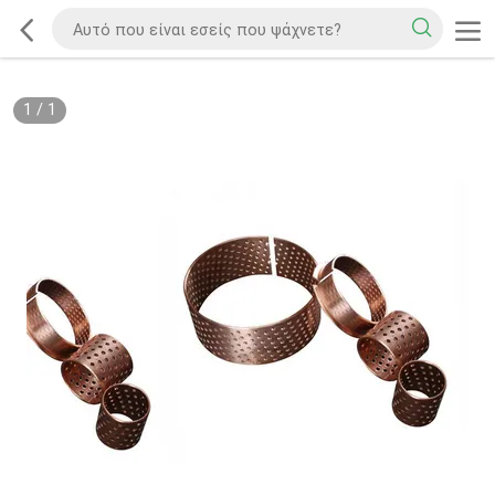
1
/
1