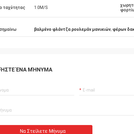
χωρητ
ο ταχύτητας
1.0M/S
φορτί
σημαίνω
βαλμένο φλάντζα ρουλεμάν μανικιών
,
φέρων δα
ΉΣΤΕ ΈΝΑ ΜΉΝΥΜΑ
Να Στείλετε Μήνυμα