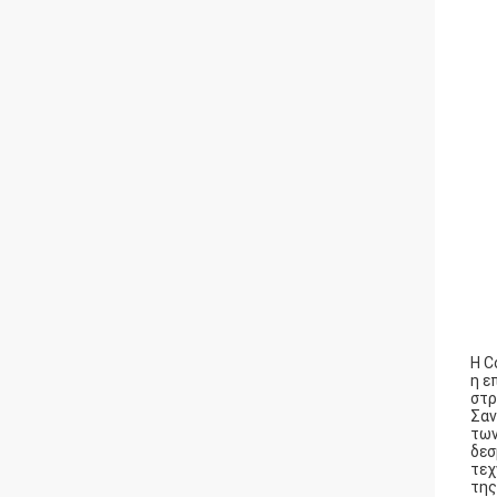
Η C
η ε
στρ
Σαν
των
δεσ
τεχ
της