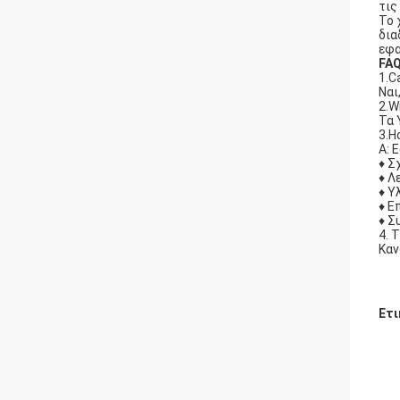
τις
Το 
δια
εφα
FA
1.C
Ναι
2.W
Τα 
3.H
Α: 
♦ Σ
♦ Λ
♦ Υ
♦ Ε
♦ Σ
4. 
Καν
Ετι