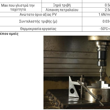
Ξηρά τριβή
0.
Max που γλιστρά την
ταχύτητα
Λίπανση πετρελαίου
2.
Ανώτατο όριο αξίας PV
1.6N/
Συντελεστής τριβής (μ)
0.03
Θερμοκρασία εργασίας
-50℃
ίπου εμείς