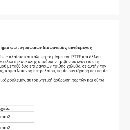
ντήριο φωτογραφικών διαφανειών, συνδεμένος
ύ ως πλαίσιο και κάλυψη το μίγμα του PTFE και άλλου
υντελεστή και καλής απόδοσης τριβής σε ενάντιο στη
σμού μεταξύ δύο επιφανειών τριβής χάλυβα, σε αυτήν την
, καμία λίπανση πετρελαίου, καμία συντήρηση και καμία
ρικά ρουλεμάν, αυτοκινητική άρθρωση πορτών και ούτω
ιχεία
/mm2
/mm2