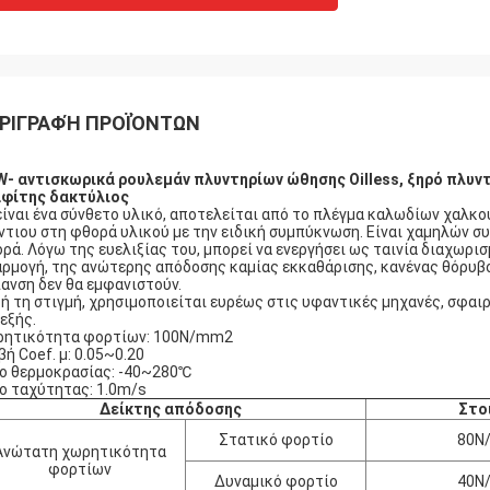
ΡΙΓΡΑΦΉ ΠΡΟΪΌΝΤΩΝ
- αντισκωρικά ρουλεμάν πλυντηρίων ώθησης Oilless, ξηρό πλυ
φίτης δακτύλιος
είναι ένα σύνθετο υλικό, αποτελείται από το πλέγμα καλωδίων χαλκο
ντιου στη φθορά υλικού με την ειδική συμπύκνωση. Είναι χαμηλών σ
ρά. Λόγω της ευελιξίας του, μπορεί να ενεργήσει ως ταινία διαχωρι
ρμογή, της ανώτερης απόδοσης καμίας εκκαθάρισης, κανένας θόρυβος
ανση δεν θα εμφανιστούν.
ή τη στιγμή, χρησιμοποιείται ευρέως στις υφαντικές μηχανές, σφαι
εξής.
ητικότητα φορτίων: 100N/mm2
βή Coef. μ: 0.05~0.20
ο θερμοκρασίας: -40~280℃
ο ταχύτητας: 1.0m/s
Δείκτης απόδοσης
Στο
Στατικό φορτίο
80N
Ανώτατη χωρητικότητα
φορτίων
Δυναμικό φορτίο
40N