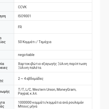
CCVK
ηση
ISO9001
FR
υ
α
ίας
50 Κομμάτι / Τεμάχια
negotiable
σία
Χαρτοκιβώτιο εξαγωγής Ξύλινη περίπτωση
ειες
Ξύλινη παλέτα.
2 ~ 4 εβδομάδες
ης
T/T, L/C, Western Union, MoneyGram,
ρωμής
Paypal, κ.λπ.
ητα
1000000 κομμάτι/κομμάτια ανά ρουλεμάν
άς
Μπους μήνα