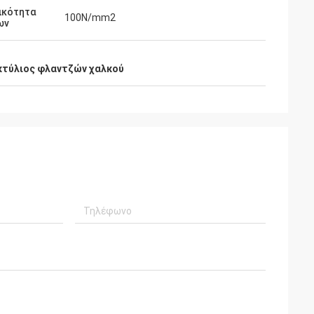
ικότητα
100N/mm2
ων
κτύλιος φλαντζών χαλκού