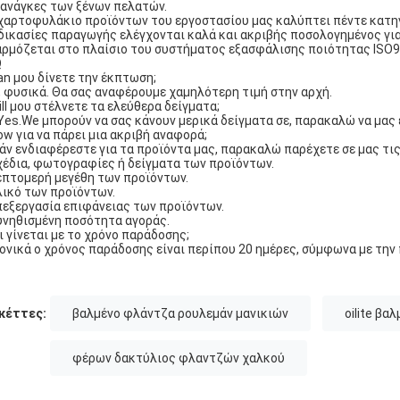
 ανάγκες των ξένων πελατών.
χαρτοφυλάκιο προϊόντων του εργοστασίου μας καλύπτει πέντε κατηγο
δικασίες παραγωγής ελέγχονται καλά και ακριβής ποσολογημένος γι
ρμόζεται στο πλαίσιο του συστήματος εξασφάλισης ποιότητας ISO9
Q
an μου δίνετε την έκπτωση;
, φυσικά. Θα σας αναφέρουμε χαμηλότερη τιμή στην αρχή.
ill μου στέλνετε τα ελεύθερα δείγματα;
Yes.We μπορούν να σας κάνουν μερικά δείγματα σε, παρακαλώ να μας 
ow για να πάρει μια ακριβή αναφορά;
Εάν ενδιαφέρεστε για τα προϊόντα μας, παρακαλώ παρέχετε σε μας τ
χέδια, φωτογραφίες ή δείγματα των προϊόντων.
επτομερή μεγέθη των προϊόντων.
λικό των προϊόντων.
πεξεργασία επιφάνειας των προϊόντων.
υνηθισμένη ποσότητα αγοράς.
Τι γίνεται με το χρόνο παράδοσης;
ονικά ο χρόνος παράδοσης είναι περίπου 20 ημέρες, σύμφωνα με την
κέττες:
βαλμένο φλάντζα ρουλεμάν μανικιών
oilite βα
φέρων δακτύλιος φλαντζών χαλκού