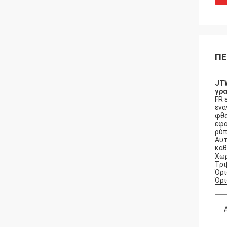
ΠΕ
JTW
γρα
FR 
ενά
φθο
εφα
ρύπ
Αυτ
καθ
Χωρ
Τρι
Όρι
Όρι