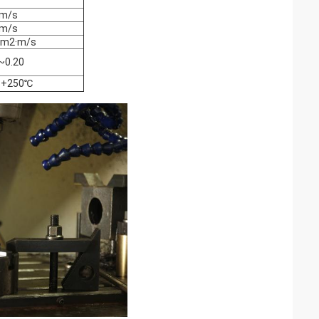
5m/s
5m/s
mm2·m/s
~0.20
~+250℃