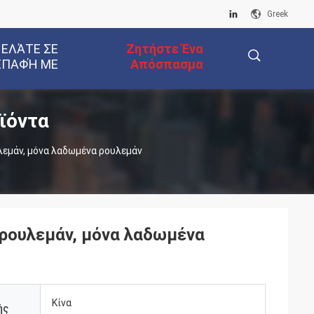
Greek
 ΕΛΆΤΕ ΣΕ
Ζητήστε Ένα
ΕΠΑΦΉ ΜΕ
Απόσπασμα
ϊόντα
描
εμάν, μόνα λαδωμένα ρουλεμάν
述
ρουλεμάν, μόνα λαδωμένα
Κίνα
ής