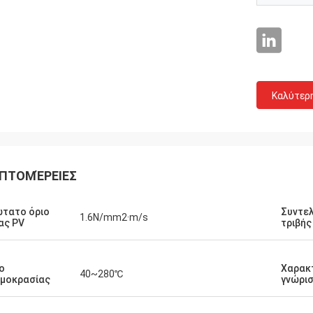
Καλύτερ
ΠΤΟΜΈΡΕΙΕΣ
τατο όριο
Συντε
1.6N/mm2·m/s
ας PV
τριβής 
ο
Χαρακ
40~280℃
μοκρασίας
γνώρι