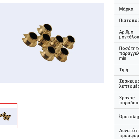
Μάρκα
Πιστοποί
Αριθμό
μοντέλο
Ποσότητ
παραγγελ
min
Τιμή
Συσκευα
λεπτομέρ
Χρόνος
παράδοσ
Όροι πλη
Δυνατότ
προσφορ