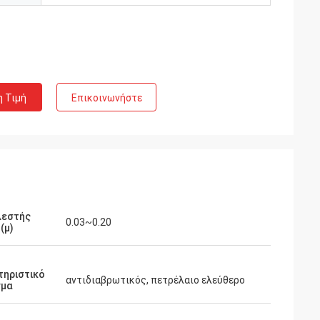
η Τιμή
Επικοινωνήστε
λεστής
0.03~0.20
(μ)
τηριστικό
αντιδιαβρωτικός, πετρέλαιο ελεύθερο
σμα