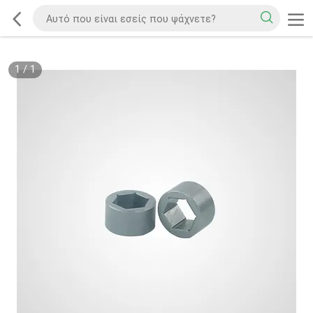
1
/
1