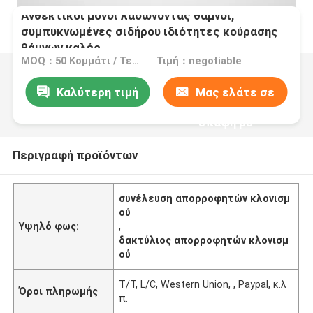
Ανθεκτικοί μόνοι λαδώνοντας θάμνοι,
συμπυκνωμένες σιδήρου ιδιότητες κούρασης
θάμνων καλές
MOQ：50 Κομμάτι / Τεμάχια
Τιμή：negotiable
Καλύτερη τιμή
Μας ελάτε σε
επαφή με
Περιγραφή προϊόντων
συνέλευση απορροφητών κλονισμ
ού
Υψηλό φως:
,
δακτύλιος απορροφητών κλονισμ
ού
T/T, L/C, Western Union, , Paypal, κ.λ
Όροι πληρωμής
π.