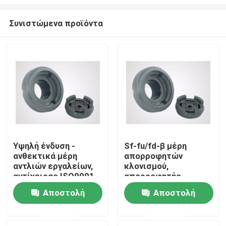
Συνιστώμενα προϊόντα
Υψηλή ένδυση -
Sf-fu/fd-β μέρη
ανθεκτικά μέρη
απορροφητών
Σπίτι
αντλιών εργαλείων,
κλονισμού,
αντίχειρας ISO9001
απορροφητής
αντλιών εργαλείων
κλονισμού που
Προϊόντα
Αποστολή
Αποστολή
εγκεκριμένος
αντέχουν τη χαμηλή
αντίσταση τριβής
ερώτησης
ερώτησης
Περίπου εμείς